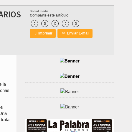
ARIOS
Social media
Comparte este artículo






Imprimir
✉
Enviar E-mail
e la
sonas
os
 Una
trata