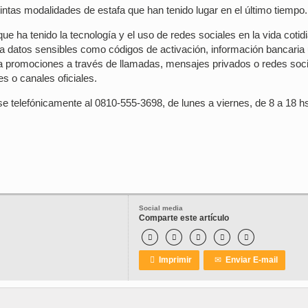
ntas modalidades de estafa que han tenido lugar en el último tiempo.
 ha tenido la tecnología y el uso de redes sociales en la vida cotid
ita datos sensibles como códigos de activación, información bancaria
za promociones a través de llamadas, mensajes privados o redes soci
s o canales oficiales.
e telefónicamente al 0810-555-3698, de lunes a viernes, de 8 a 18 h
Social media
Comparte este artículo






Imprimir
✉
Enviar E-mail