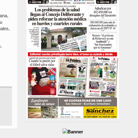
iana,
 u
ales,
s.