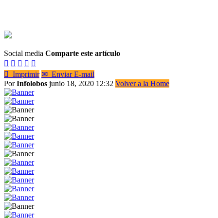
Social media
Comparte este artículo






Imprimir
✉
Enviar E-mail
Por
Infolobos
junio 18, 2020 12:32
Volver a la Home