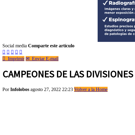
Social media
Comparte este artículo






Imprimir
✉
Enviar E-mail
CAMPEONES DE LAS DIVISIONES 
Por
Infolobos
agosto 27, 2022 22:23
Volver a la Home