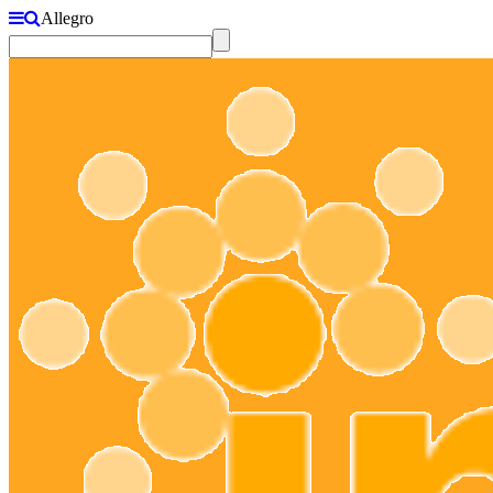
Allegro
☰