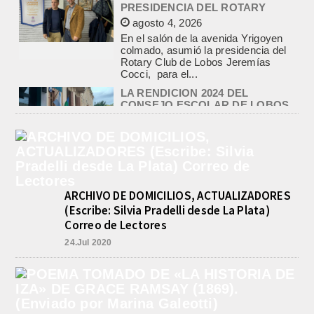
PRESIDENCIA DEL ROTARY
agosto 4, 2026
En el salón de la avenida Yrigoyen
colmado, asumió la presidencia del
Rotary Club de Lobos Jeremías
Cocci, para el...
LA RENDICION 2024 DEL
CONSEJO ESCOLAR DE LOBOS
APROBADA POR EL TRIBUNAL
DE CUENTAS BONAERENSE
agosto 3, 2026
El Tribunal de Cuentas de la Provincia
de Buenos Aires aprobó formalmente
la rendición de cuentas
ARCHIVO DE DOMICILIOS, ACTUALIZADORES
correspondiente al Ejercicio 2024,...
(Escribe: Silvia Pradelli desde La Plata)
PRE-FEDERAL MASCULINO DE
Correo de Lectores
BASQUET EN CADETES:
ATHLETIC JUEGA EL
24.Jul 2020
TRIANGULAR FINAL
agosto 6, 2026
Por el torneo Pre-federal de Básquet,
el equipo de Cadetes de Athletic, logró
un resonante triunfo ante Morón, y