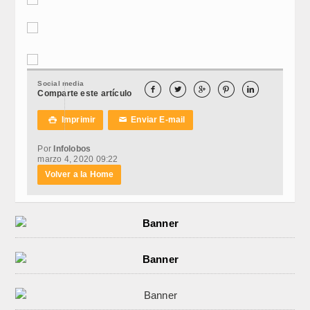
Social media





Comparte este artículo
Imprimir
Enviar E-mail

✉
Por
Infolobos
marzo 4, 2020 09:22
Volver a la Home