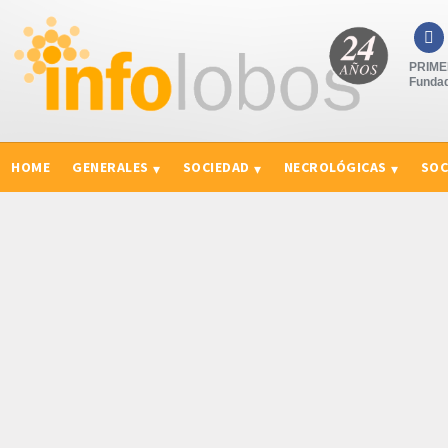

PRIMER
Fundad
HOME
GENERALES
SOCIEDAD
NECROLÓGICAS
SOC
CURIOSIDADES, CONSEJOS Y NOVEDADES