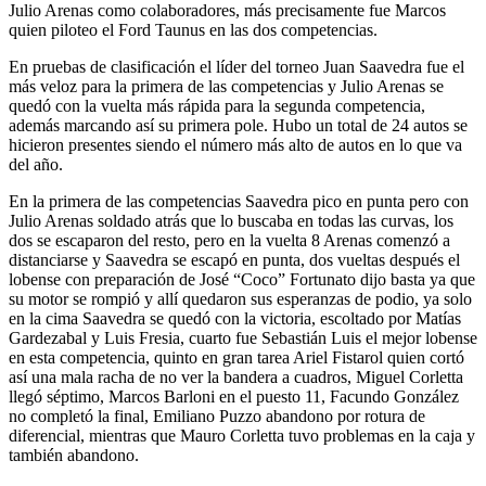
Julio Arenas como colaboradores, más precisamente fue Marcos
quien piloteo el Ford Taunus en las dos competencias.
En pruebas de clasificación el líder del torneo Juan Saavedra fue el
más veloz para la primera de las competencias y Julio Arenas se
quedó con la vuelta más rápida para la segunda competencia,
además marcando así su primera pole. Hubo un total de 24 autos se
hicieron presentes siendo el número más alto de autos en lo que va
del año.
En la primera de las competencias Saavedra pico en punta pero con
Julio Arenas soldado atrás que lo buscaba en todas las curvas, los
dos se escaparon del resto, pero en la vuelta 8 Arenas comenzó a
distanciarse y Saavedra se escapó en punta, dos vueltas después el
lobense con preparación de José “Coco” Fortunato dijo basta ya que
su motor se rompió y allí quedaron sus esperanzas de podio, ya solo
en la cima Saavedra se quedó con la victoria, escoltado por Matías
Gardezabal y Luis Fresia, cuarto fue Sebastián Luis el mejor lobense
en esta competencia, quinto en gran tarea Ariel Fistarol quien cortó
así una mala racha de no ver la bandera a cuadros, Miguel Corletta
llegó séptimo, Marcos Barloni en el puesto 11, Facundo González
no completó la final, Emiliano Puzzo abandono por rotura de
diferencial, mientras que Mauro Corletta tuvo problemas en la caja y
también abandono.