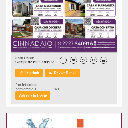
Social media





Comparte este artículo
Imprimir
Enviar E-mail

✉
Por
Infolobos
septiembre 19, 2023 13:40
Volver a la Home