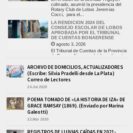
CONSEJO ESCOLAR DE LOBOS
APROBADA POR EL TRIBUNAL
DE CUENTAS BONAERENSE
agosto 3, 2026
El Tribunal de Cuentas de la Provincia
de Buenos Aires aprobó formalmente
la rendición de cuentas
correspondiente al Ejercicio 2024,...
PRE-FEDERAL MASCULINO DE
BASQUET EN CADETES:
ATHLETIC JUEGA EL
TRIANGULAR FINAL
ARCHIVO DE DOMICILIOS, ACTUALIZADORES
agosto 6, 2026
(Escribe: Silvia Pradelli desde La Plata)
Por el torneo Pre-federal de Básquet,
Correo de Lectores
el equipo de Cadetes de Athletic, logró
24.Jul 2020
un resonante triunfo ante Morón, y
se...
POEMA TOMADO DE «LA HISTORIA DE IZA» DE
INFORME DE DEFENSA CIVIL
GRACE RAMSAY (1869). (Enviado por Marina
LOBOS, COLABORACION EN LA
BUSQUEDA DE UNA PERSONA EN
Galeotti)
EL ARROYO SALADILLO
22.Mar 2020
agosto 5, 2026
En las primeras horas de la tarde del
REGISTROS DE LLUVIAS CAÍDAS EN 2021-