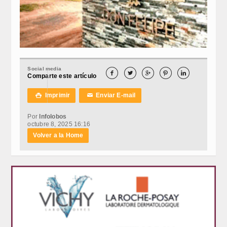
Social media





Comparte este artículo
Imprimir
Enviar E-mail

✉
Por
Infolobos
octubre 8, 2025 16:16
Volver a la Home