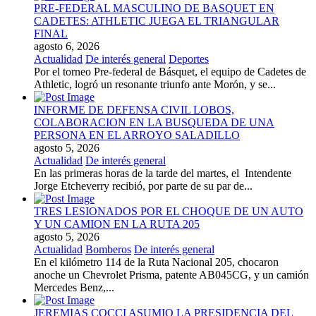
PRE-FEDERAL MASCULINO DE BASQUET EN
CADETES: ATHLETIC JUEGA EL TRIANGULAR
FINAL
agosto 6, 2026
Actualidad
De interés general
Deportes
Por el torneo Pre-federal de Básquet, el equipo de Cadetes de
Athletic, logró un resonante triunfo ante Morón, y se...
INFORME DE DEFENSA CIVIL LOBOS,
COLABORACION EN LA BUSQUEDA DE UNA
PERSONA EN EL ARROYO SALADILLO
agosto 5, 2026
Actualidad
De interés general
En las primeras horas de la tarde del martes, el Intendente
Jorge Etcheverry recibió, por parte de su par de...
TRES LESIONADOS POR EL CHOQUE DE UN AUTO
Y UN CAMION EN LA RUTA 205
agosto 5, 2026
Actualidad
Bomberos
De interés general
En el kilómetro 114 de la Ruta Nacional 205, chocaron
anoche un Chevrolet Prisma, patente AB045CG, y un camión
Mercedes Benz,...
JEREMIAS COCCI ASUMIO LA PRESIDENCIA DEL