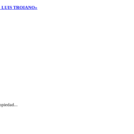
E LUIS TROIANO»
opiedad...