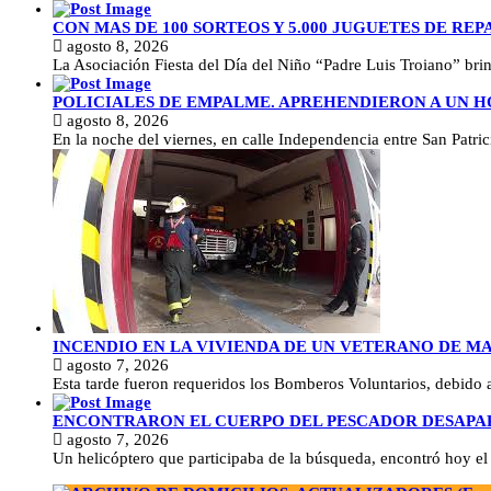
CON MAS DE 100 SORTEOS Y 5.000 JUGUETES DE REP
agosto 8, 2026
La Asociación Fiesta del Día del Niño “Padre Luis Troiano” brindó
POLICIALES DE EMPALME. APREHENDIERON A UN 
agosto 8, 2026
En la noche del viernes, en calle Independencia entre San Patr
INCENDIO EN LA VIVIENDA DE UN VETERANO DE M
agosto 7, 2026
Esta tarde fueron requeridos los Bomberos Voluntarios, debido 
ENCONTRARON EL CUERPO DEL PESCADOR DESAPA
agosto 7, 2026
Un helicóptero que participaba de la búsqueda, encontró hoy el 