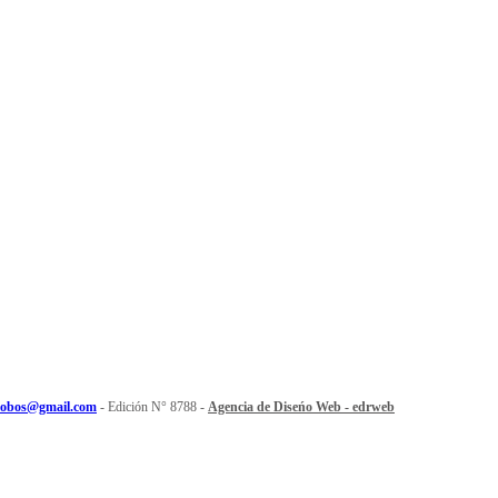
olobos@gmail.com
- Edición N° 8788 -
Agencia de Diseńo Web - edrweb