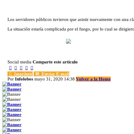
Los servidores públicos tuvieron que asistir nuevamente con una cla
La situación estaría complicada por el fuego, por lo cual se dirigier
Social media
Comparte este artículo






Imprimir
✉
Enviar E-mail
Por
Infolobos
mayo 31, 2020 14:38
Volver a la Home