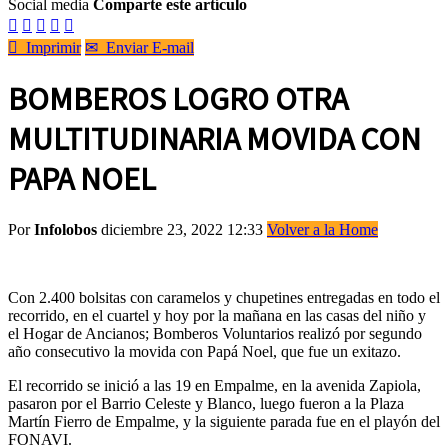
Social media
Comparte este artículo






Imprimir
✉
Enviar E-mail
BOMBEROS LOGRO OTRA
MULTITUDINARIA MOVIDA CON
PAPA NOEL
Por
Infolobos
diciembre 23, 2022 12:33
Volver a la Home
Con 2.400 bolsitas con caramelos y chupetines entregadas en todo el
recorrido, en el cuartel y hoy por la mañana en las casas del niño y
el Hogar de Ancianos; Bomberos Voluntarios realizó por segundo
año consecutivo la movida con Papá Noel, que fue un exitazo.
El recorrido se inició a las 19 en Empalme, en la avenida Zapiola,
pasaron por el Barrio Celeste y Blanco, luego fueron a la Plaza
Martín Fierro de Empalme, y la siguiente parada fue en el playón del
FONAVI.