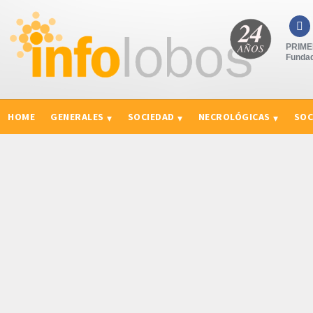

PRIMER
Fundad
HOME
GENERALES
SOCIEDAD
NECROLÓGICAS
SOC
CURIOSIDADES, CONSEJOS Y NOVEDADES