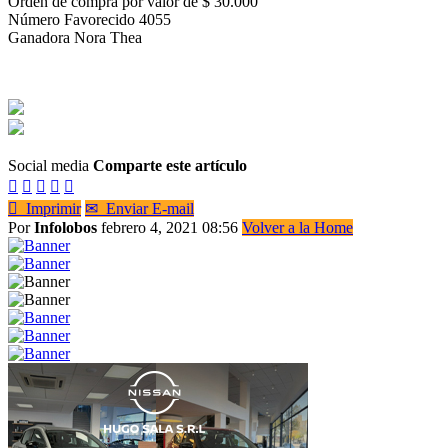
Orden de compra por valor de $ 30.000
Número Favorecido 4055
Ganadora Nora Thea
Social media
Comparte este artículo






Imprimir
✉
Enviar E-mail
Por
Infolobos
febrero 4, 2021 08:56
Volver a la Home