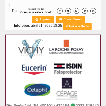
Social media
Por





Comparte este artículo
Imprimir
Enviar E-mail

✉
Infolobos
abril 21, 2025 18:25
Volver a la Home