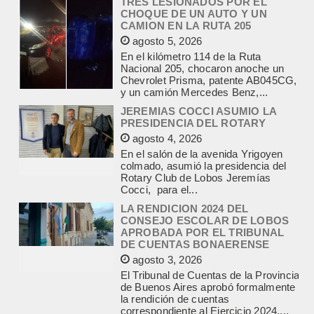
En el kilómetro 114 de la Ruta
Nacional 205, chocaron anoche un
Chevrolet Prisma, patente AB045CG,
y un camión Mercedes Benz,...
JEREMIAS COCCI ASUMIO LA
PRESIDENCIA DEL ROTARY
agosto 4, 2026
En el salón de la avenida Yrigoyen
colmado, asumió la presidencia del
Rotary Club de Lobos Jeremías
Cocci, para el...
LA RENDICION 2024 DEL
CONSEJO ESCOLAR DE LOBOS
APROBADA POR EL TRIBUNAL
DE CUENTAS BONAERENSE
agosto 3, 2026
El Tribunal de Cuentas de la Provincia
de Buenos Aires aprobó formalmente
la rendición de cuentas
correspondiente al Ejercicio 2024,...
PRE-FEDERAL MASCULINO DE
BASQUET EN CADETES:
ATHLETIC JUEGA EL