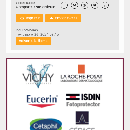
Social media





Comparte este artículo
Imprimir
Enviar E-mail

✉
Por
Infolobos
noviembre 26, 2024 08:45
Volver a la Home