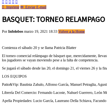






Imprimir
✉
Enviar E-mail
BASQUET: TORNEO RELAMPAGO 
Por
Infolobos
marzo 19, 2021 18:33
Volver a la Home
Comienza el sábado 20 y se llama Patricia Blatter
El torneo comercial relámpago de básquet que, merecidamente, llevará 
los jugadores se vayan moviendo pese a la falta de competencia.
Se jugará el sábado desde las 20, el domingo 21, el viernes 26 y la fin
LOS EQUIPOS
Patio&Vip: Bautista Zabalo, Alfonso García, Manuel Petraglia, Agust
Librería Del Comercio: Fernando Lacoste, Nahuel Guerrero, León Mes
Apella Propiedades: Lucio García, Laureano Della Schiava, Facundo