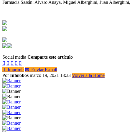
Farmacia Sassín: Alvaro Anaya, Miguel Alberghini, Juan Alberghini, 
Social media
Comparte este artículo






Imprimir
✉
Enviar E-mail
Por
Infolobos
marzo 19, 2021 18:33
Volver a la Home