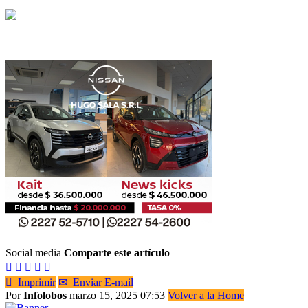
Social media
Comparte este artículo






Imprimir
✉
Enviar E-mail
Por
Infolobos
marzo 15, 2025 07:53
Volver a la Home