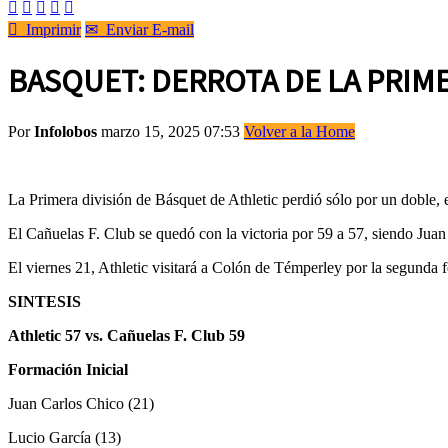






Imprimir
✉
Enviar E-mail
BASQUET: DERROTA DE LA PRIM
Por
Infolobos
marzo 15, 2025 07:53
Volver a la Home
La Primera división de Básquet de Athletic perdió sólo por un dobl
El Cañuelas F. Club se quedó con la victoria por 59 a 57, siendo Ju
El viernes 21, Athletic visitará a Colón de Témperley por la segunda 
SINTESIS
Athletic 57 vs. Cañuelas F. Club 59
Formación Inicial
Juan Carlos Chico (21)
Lucio García (13)