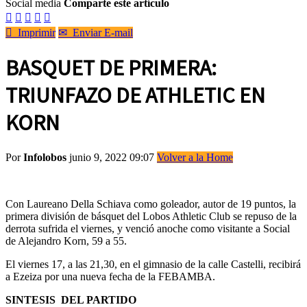
Social media
Comparte este artículo






Imprimir
✉
Enviar E-mail
BASQUET DE PRIMERA:
TRIUNFAZO DE ATHLETIC EN
KORN
Por
Infolobos
junio 9, 2022 09:07
Volver a la Home
Con Laureano Della Schiava como goleador, autor de 19 puntos, la
primera división de básquet del Lobos Athletic Club se repuso de la
derrota sufrida el viernes, y venció anoche como visitante a Social
de Alejandro Korn, 59 a 55.
El viernes 17, a las 21,30, en el gimnasio de la calle Castelli, recibirá
a Ezeiza por una nueva fecha de la FEBAMBA.
SINTESIS DEL PARTIDO