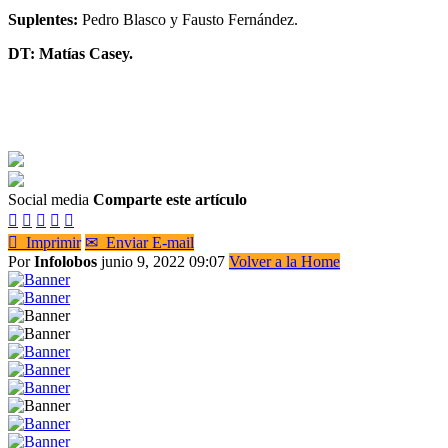
Suplentes:
Pedro Blasco y Fausto Fernández.
DT: Matías Casey.
Social media
Comparte este artículo






Imprimir
✉
Enviar E-mail
Por
Infolobos
junio 9, 2022 09:07
Volver a la Home