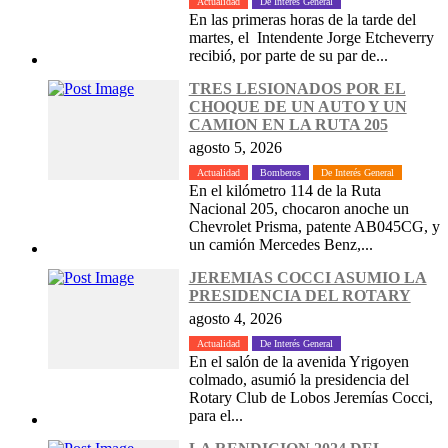
Actualidad
De Interés General
En las primeras horas de la tarde del
martes, el Intendente Jorge Etcheverry
recibió, por parte de su par de...
TRES LESIONADOS POR EL
CHOQUE DE UN AUTO Y UN
CAMION EN LA RUTA 205
agosto 5, 2026
Actualidad
Bomberos
De Interés General
En el kilómetro 114 de la Ruta
Nacional 205, chocaron anoche un
Chevrolet Prisma, patente AB045CG, y
un camión Mercedes Benz,...
JEREMIAS COCCI ASUMIO LA
PRESIDENCIA DEL ROTARY
agosto 4, 2026
Actualidad
De Interés General
En el salón de la avenida Yrigoyen
colmado, asumió la presidencia del
Rotary Club de Lobos Jeremías Cocci,
para el...