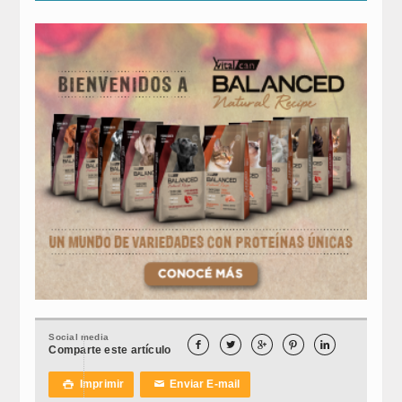
Social media





Comparte este artículo
Imprimir
Enviar E-mail

✉