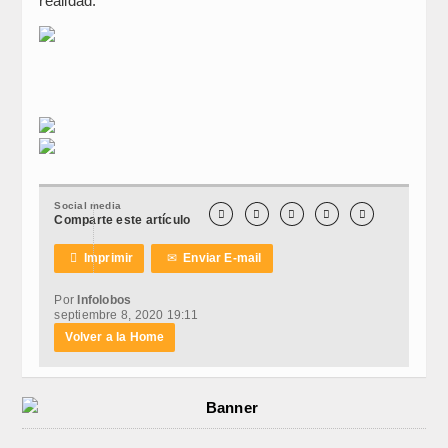
realidad.
Social media





Comparte este artículo

Imprimir
✉
Enviar E-mail
Por
Infolobos
septiembre 8, 2020 19:11
Volver a la Home