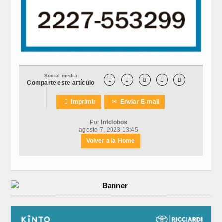
Social media





Comparte este artículo

Imprimir
✉
Enviar E-mail
Por
Infolobos
agosto 7, 2023 13:45
Volver a la Home