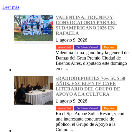
Leer más
VALENTINA. TRIUNFO Y
CONVOCATORIA PARA EL
SUDAMERICANO 2026 EN
RAFAELA
agosto 9, 2026
Actualidad
De Interés General
Deportes
Valentina Luna ganó hoy la general de
Damas del Gran Premio Ciudad de
Buenos Aires, disputado este domingo
en el...
«RADIODEPORTES´76», SUS 50
AÑOS. EXCELENTE CAFE
LITERARIO DEL GRUPO DE
APOYO A LA CULTURA
agosto 9, 2026
Actualidad
De Interés General
Deportes
En el Spa Aquae Sullis Resort, y con
una interesante concurrencia de
público, el Grupo de Apoyo a la
Cultura...