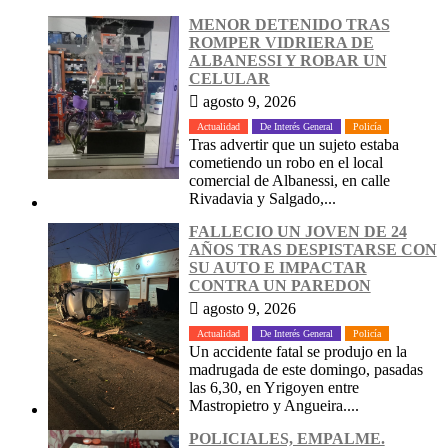
MENOR DETENIDO TRAS
ROMPER VIDRIERA DE
ALBANESSI Y ROBAR UN
CELULAR
agosto 9, 2026
Actualidad
De Interés General
Policía
Tras advertir que un sujeto estaba
cometiendo un robo en el local
comercial de Albanessi, en calle
Rivadavia y Salgado,...
FALLECIO UN JOVEN DE 24
AÑOS TRAS DESPISTARSE CON
SU AUTO E IMPACTAR
CONTRA UN PAREDON
agosto 9, 2026
Actualidad
De Interés General
Policía
Un accidente fatal se produjo en la
madrugada de este domingo, pasadas
las 6,30, en Yrigoyen entre
Mastropietro y Angueira....
POLICIALES, EMPALME.