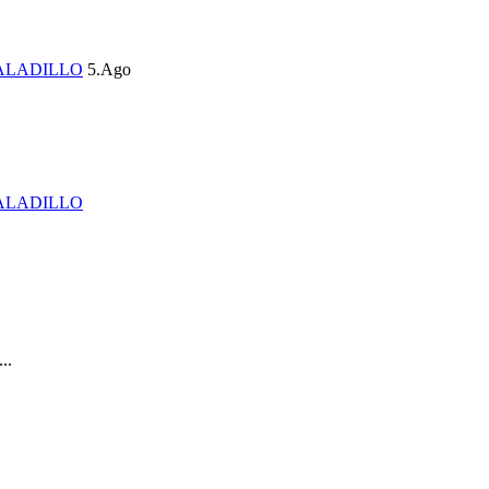
ALADILLO
5.Ago
ALADILLO
..