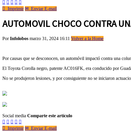






Imprimir
✉
Enviar E-mail
AUTOMOVIL CHOCO CONTRA UN
Por
Infolobos
marzo 31, 2024 16:11
Volver a la Home
Por causas que se desconocen, un automóvil impactó contra una colum
El Toyota Corolla negro, patente AC016FK, era conducido por Guada
No se produjeron lesiones, y por consiguiente no se iniciaron actuac
Social media
Comparte este artículo






Imprimir
✉
Enviar E-mail