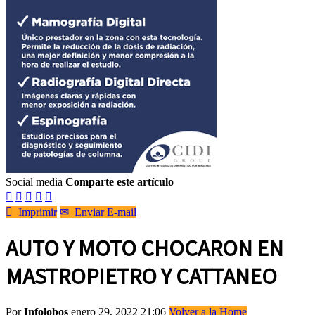
Social media
Comparte este artículo






Imprimir
✉
Enviar E-mail
AUTO Y MOTO CHOCARON EN
MASTROPIETRO Y CATTANEO
Por
Infolobos
enero 29, 2022 21:06
Volver a la Home