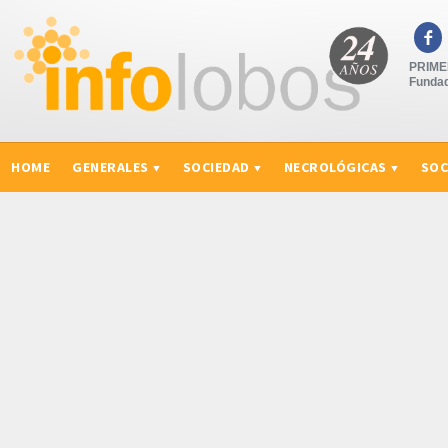

PRIMER
Fundad
HOME
GENERALES
SOCIEDAD
NECROLÓGICAS
SOC
CURIOSIDADES, CONSEJOS Y NOVEDADES