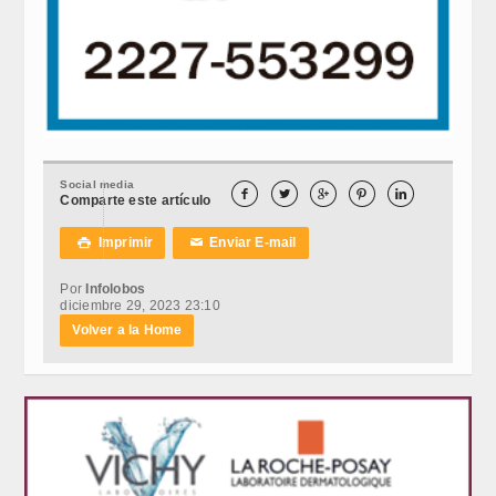
Social media





Comparte este artículo
Imprimir
Enviar E-mail

✉
Por
Infolobos
diciembre 29, 2023 23:10
Volver a la Home