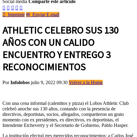
Social media
Comparte este artículo






Imprimir
✉
Enviar E-mail
ATHLETIC CELEBRO SUS 130
AÑOS CON UN CALIDO
ENCUENTRO Y ENTREGO 3
RECONOCIMIENTOS
Por
Infolobos
julio 9, 2022 09:30
Volver a la Home
Con una cena informal (calentitos y pizza) el Lobos Athletic Club
celebró anoche sus 130 años, contando con la presencia de
d
irectivos, deportistas, socios, allegados, compartieron un grato
momento con ex presidentes, ex directivos, ex deportistas, el
Intendente Etcheverry y el Secretario de Gobierno, Pablo Hasper.
La institución efectuó tres merecidos reconocimientos: a
Carlos José