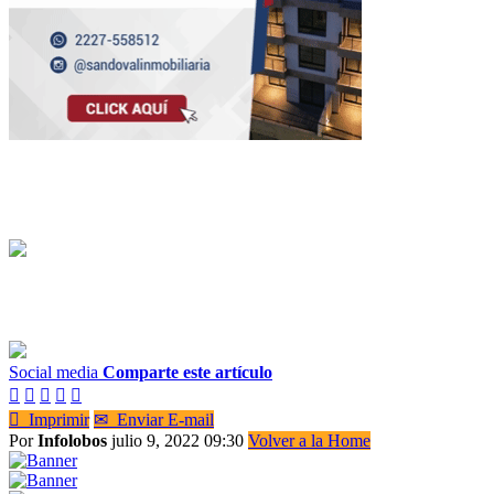
Social media
Comparte este artículo






Imprimir
✉
Enviar E-mail
Por
Infolobos
julio 9, 2022 09:30
Volver a la Home