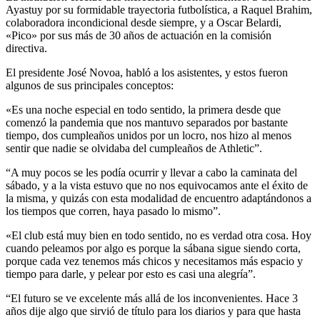
Ayastuy por su formidable trayectoria futbolística, a Raquel Brahim,
colaboradora incondicional desde siempre, y a Oscar Belardi,
«Pico» por sus más de 30 años de actuación en la comisión
directiva.
El presidente José Novoa, habló a los asistentes, y estos fueron
algunos de sus principales conceptos:
«Es una noche especial en todo sentido, la primera desde que
comenzó la pandemia que nos mantuvo separados por bastante
tiempo, dos cumpleaños unidos por un locro, nos hizo al menos
sentir que nadie se olvidaba del cumpleaños de Athletic”.
“A muy pocos se les podía ocurrir y llevar a cabo la caminata del
sábado, y a la vista estuvo que no nos equivocamos ante el éxito de
la misma, y quizás con esta modalidad de encuentro adaptándonos a
los tiempos que corren, haya pasado lo mismo”.
«El club está muy bien en todo sentido, no es verdad otra cosa. Hoy
cuando peleamos por algo es porque la sábana sigue siendo corta,
porque cada vez tenemos más chicos y necesitamos más espacio y
tiempo para darle, y pelear por esto es casi una alegría”.
“El futuro se ve excelente más allá de los inconvenientes. Hace 3
años dije algo que sirvió de título para los diarios y para que hasta