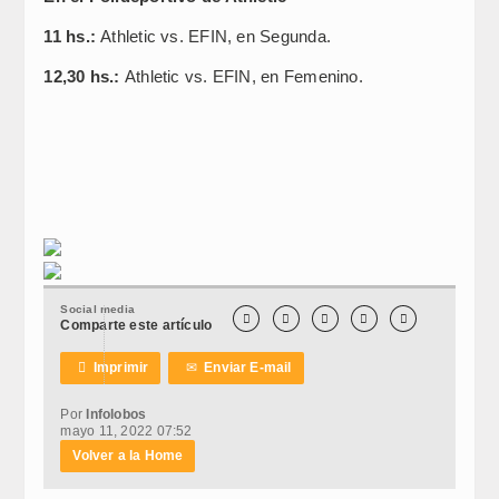
11 hs.:
Athletic vs. EFIN, en Segunda.
12,30 hs.:
Athletic vs. EFIN, en Femenino.
Social media





Comparte este artículo

Imprimir
✉
Enviar E-mail
Por
Infolobos
mayo 11, 2022 07:52
Volver a la Home