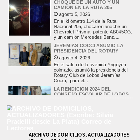
CHOQUE DE UN AUTO Y UN
CAMION EN LA RUTA 205
agosto 5, 2026
En el kilómetro 114 de la Ruta
Nacional 205, chocaron anoche un
Chevrolet Prisma, patente AB045CG,
y un camión Mercedes Benz,...
JEREMIAS COCCI ASUMIO LA
PRESIDENCIA DEL ROTARY
agosto 4, 2026
En el salón de la avenida Yrigoyen
colmado, asumió la presidencia del
Rotary Club de Lobos Jeremías
Cocci, para el...
LA RENDICION 2024 DEL
CONSEJO ESCOLAR DE LOBOS
APROBADA POR EL TRIBUNAL
DE CUENTAS BONAERENSE
agosto 3, 2026
El Tribunal de Cuentas de la Provincia
de Buenos Aires aprobó formalmente
la rendición de cuentas
ARCHIVO DE DOMICILIOS, ACTUALIZADORES
correspondiente al Ejercicio 2024,...