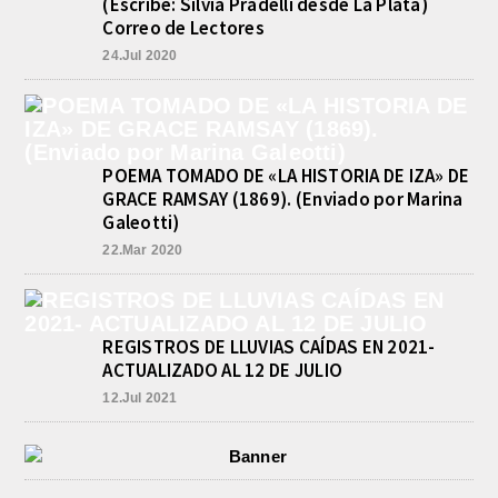
(Escribe: Silvia Pradelli desde La Plata)
PRE-FEDERAL MASCULINO DE
Correo de Lectores
BASQUET EN CADETES:
ATHLETIC JUEGA EL
24.Jul 2020
TRIANGULAR FINAL
agosto 6, 2026
Por el torneo Pre-federal de Básquet,
el equipo de Cadetes de Athletic, logró
un resonante triunfo ante Morón, y
POEMA TOMADO DE «LA HISTORIA DE IZA» DE
se...
GRACE RAMSAY (1869). (Enviado por Marina
Galeotti)
22.Mar 2020
REGISTROS DE LLUVIAS CAÍDAS EN 2021-
ACTUALIZADO AL 12 DE JULIO
12.Jul 2021