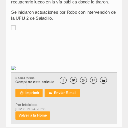
recuperarlo luego en la vía pública donde lo tiraron.
Se iniciaron actuaciones por Robo con intervención de
la UFIJ 2 de Saladillo.
Social media





Comparte este artículo
Imprimir
Enviar E-mail

✉
Por
Infolobos
julio 8, 2024 20:58
Volver a la Home