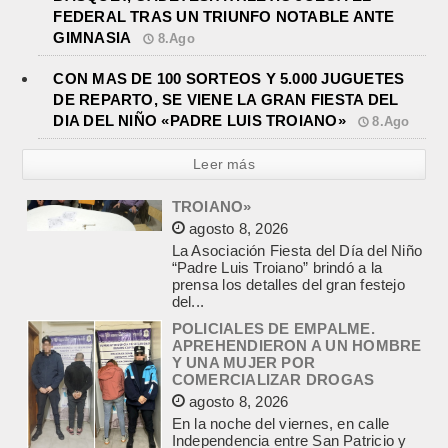
FEDERAL TRAS UN TRIUNFO NOTABLE ANTE
GIMNASIA
8.Ago
CON MAS DE 100 SORTEOS Y 5.000 JUGUETES
DE REPARTO, SE VIENE LA GRAN FIESTA DEL
DIA DEL NIÑO «PADRE LUIS TROIANO»
8.Ago
Leer más
POLICIALES DE EMPALME.
APREHENDIERON A UN HOMBRE
Y UNA MUJER POR
COMERCIALIZAR DROGAS
agosto 8, 2026
En la noche del viernes, en calle
Independencia entre San Patricio y
Rivadavia de Empalme, personal de
la Comisaría Segunda...
INCENDIO EN LA VIVIENDA DE UN
VETERANO DE MALVINAS DE
LOBOS
agosto 7, 2026