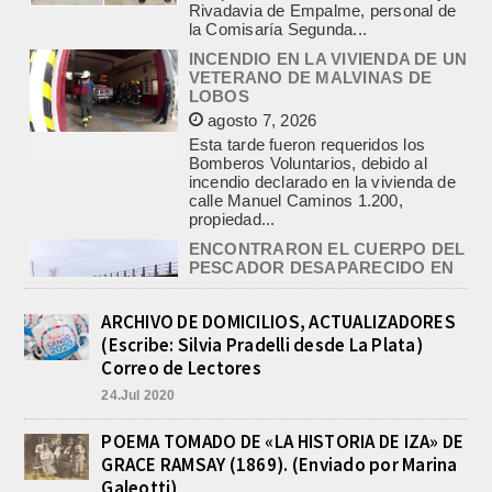
Esta tarde fueron requeridos los
Bomberos Voluntarios, debido al
incendio declarado en la vivienda de
calle Manuel Caminos 1.200,
propiedad...
ENCONTRARON EL CUERPO DEL
PESCADOR DESAPARECIDO EN
EL ARROYO SALADILLO
agosto 7, 2026
Un helicóptero que participaba de la
búsqueda, encontró hoy el cuerpo sin
vida de la persona que se buscaba
en...
BASQUET, CADETES. ATHLETIC
JUEGA EL FEDERAL TRAS UN
ARCHIVO DE DOMICILIOS, ACTUALIZADORES
TRIUNFO NOTABLE ANTE
(Escribe: Silvia Pradelli desde La Plata)
GIMNASIA
Correo de Lectores
agosto 8, 2026
24.Jul 2020
El equipo de Cadetes de Básquet de
Athletic, se metió entre los mejores 4
de la FEBAMBA y disputa el...
POEMA TOMADO DE «LA HISTORIA DE IZA» DE
GRACE RAMSAY (1869). (Enviado por Marina
CON MAS DE 100 SORTEOS Y
5.000 JUGUETES DE REPARTO, SE
Galeotti)