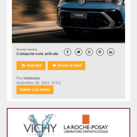
Social media





Comparte este artículo
Imprimir
Enviar E-mail

✉
Por
Infolobos
diciembre 28, 2021 15:52
Volver a la Home