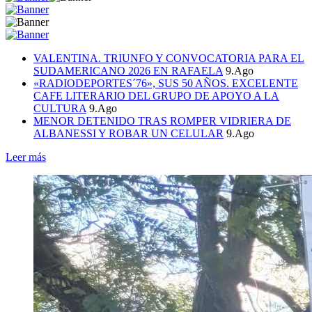
VALENTINA. TRIUNFO Y CONVOCATORIA PARA EL
SUDAMERICANO 2026 EN RAFAELA
9.Ago
«RADIODEPORTES´76», SUS 50 AÑOS. EXCELENTE
CAFE LITERARIO DEL GRUPO DE APOYO A LA
CULTURA
9.Ago
MENOR DETENIDO TRAS ROMPER VIDRIERA DE
ALBANESSI Y ROBAR UN CELULAR
9.Ago
Leer más