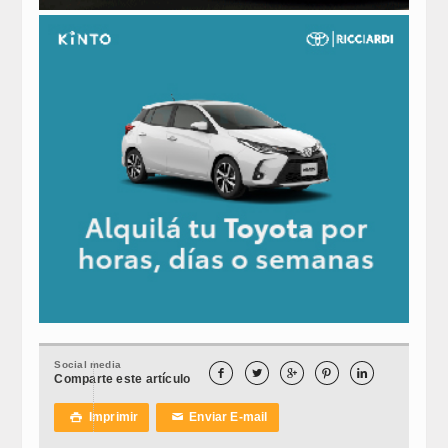
Social media





Comparte este artículo
Imprimir
Enviar E-mail

✉