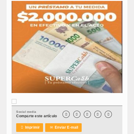
Social media





Comparte este artículo

Imprimir
✉
Enviar E-mail