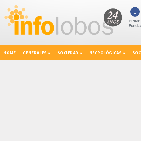

PRIMER
Fundad
HOME
GENERALES
SOCIEDAD
NECROLÓGICAS
SOC
CURIOSIDADES, CONSEJOS Y NOVEDADES