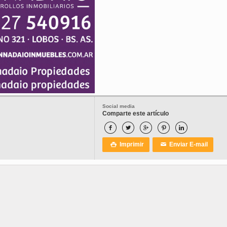
Social media
Comparte este artículo





Imprimir
Enviar E-mail

✉