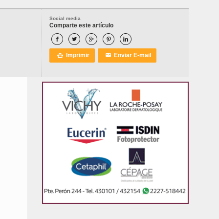
Social media
Comparte este artículo





Imprimir
Enviar E-mail

✉