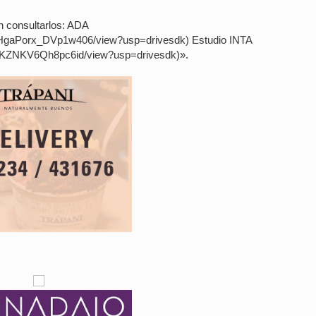
n consultarlos: ADA
zHgaPorx_DVp1w406/view?usp=drivesdk) Estudio INTA
4FKZNKV6Qh8pc6id/view?usp=drivesdk)».