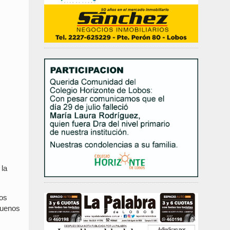
 la
mos
Buenos