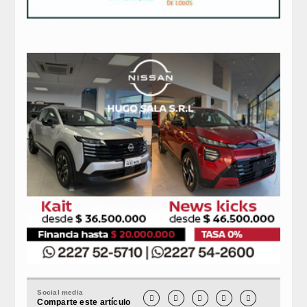
Social media





Comparte este artículo