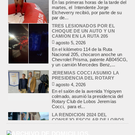
En las primeras horas de la tarde del
martes, el Intendente Jorge
Etcheverry recibió, por parte de su
par de...
TRES LESIONADOS POR EL
CHOQUE DE UN AUTO Y UN
CAMION EN LA RUTA 205
agosto 5, 2026
En el kilómetro 114 de la Ruta
Nacional 205, chocaron anoche un
Chevrolet Prisma, patente AB045CG,
y un camión Mercedes Benz,...
JEREMIAS COCCI ASUMIO LA
PRESIDENCIA DEL ROTARY
agosto 4, 2026
En el salón de la avenida Yrigoyen
colmado, asumió la presidencia del
Rotary Club de Lobos Jeremías
Cocci, para el...
LA RENDICION 2024 DEL
CONSEJO ESCOLAR DE LOBOS
APROBADA POR EL TRIBUNAL
DE CUENTAS BONAERENSE