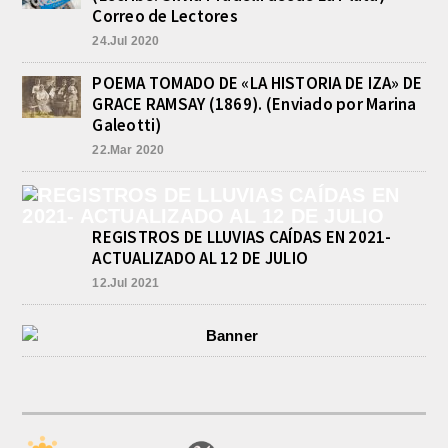
Por el torneo Pre-federal de Básquet,
Correo de Lectores
el equipo de Cadetes de Athletic, logró
24.Jul 2020
un resonante triunfo ante Morón, y
se...
POEMA TOMADO DE «LA HISTORIA DE IZA» DE
INFORME DE DEFENSA CIVIL
GRACE RAMSAY (1869). (Enviado por Marina
LOBOS, COLABORACION EN LA
BUSQUEDA DE UNA PERSONA EN
Galeotti)
EL ARROYO SALADILLO
22.Mar 2020
agosto 5, 2026
En las primeras horas de la tarde del
martes, el Intendente Jorge
Etcheverry recibió, por parte de su
par de...
REGISTROS DE LLUVIAS CAÍDAS EN 2021-
ACTUALIZADO AL 12 DE JULIO
12.Jul 2021