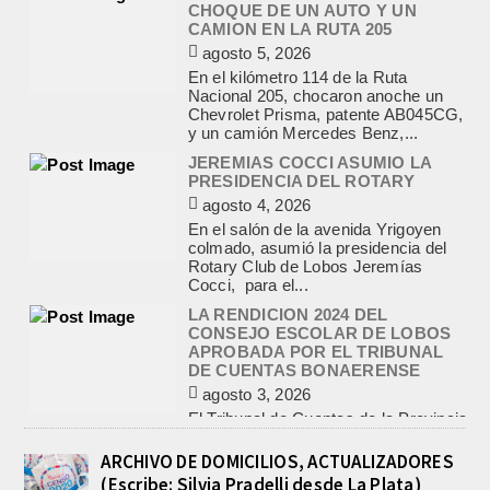
Chevrolet Prisma, patente AB045CG,
y un camión Mercedes Benz,...
JEREMIAS COCCI ASUMIO LA
PRESIDENCIA DEL ROTARY
agosto 4, 2026
En el salón de la avenida Yrigoyen
colmado, asumió la presidencia del
Rotary Club de Lobos Jeremías
Cocci, para el...
LA RENDICION 2024 DEL
CONSEJO ESCOLAR DE LOBOS
APROBADA POR EL TRIBUNAL
DE CUENTAS BONAERENSE
agosto 3, 2026
El Tribunal de Cuentas de la Provincia
de Buenos Aires aprobó formalmente
la rendición de cuentas
correspondiente al Ejercicio 2024,...
PRE-FEDERAL MASCULINO DE
BASQUET EN CADETES:
ATHLETIC JUEGA EL
TRIANGULAR FINAL
ARCHIVO DE DOMICILIOS, ACTUALIZADORES
agosto 6, 2026
(Escribe: Silvia Pradelli desde La Plata)