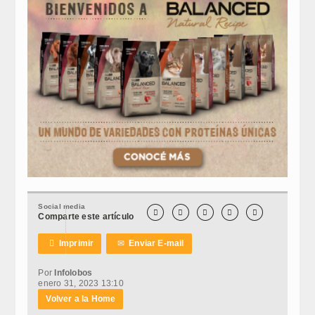
Social media





Comparte este artículo

Imprimir
✉
Enviar E-mail
Por
Infolobos
enero 31, 2023 13:10
Volver a la Home