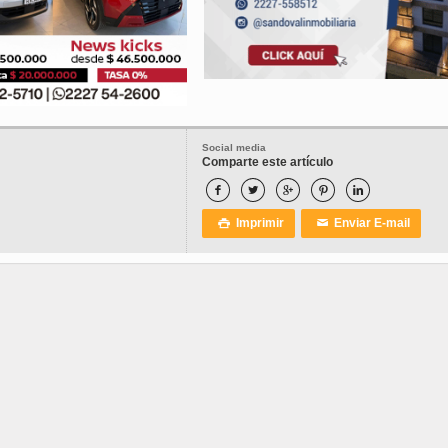
Social media
Comparte este artículo





Imprimir
Enviar E-mail

✉