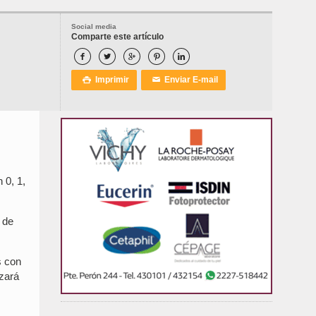
Social media
Comparte este artículo





Imprimir
Enviar E-mail

✉
 0, 1,
 de
s con
izará