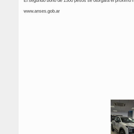
El segundo bono de 1500 pesos se otorgará el próximo 
www.anses.gob.ar