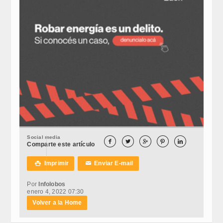
Social media





Comparte este artículo
Imprimir
Enviar E-mail

✉
Por
Infolobos
enero 4, 2022 07:30
Volver a la Home