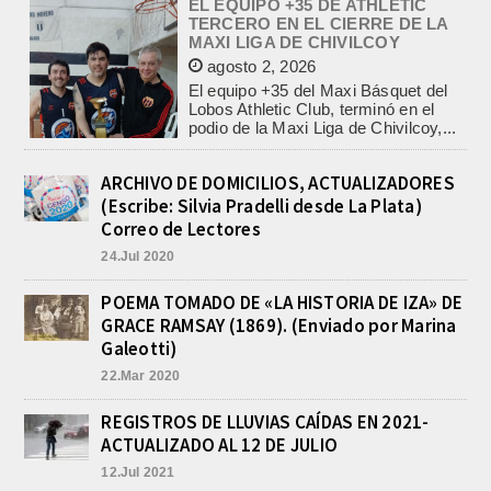
agosto 2, 2026
El equipo +35 del Maxi Básquet del
Lobos Athletic Club, terminó en el
podio de la Maxi Liga de Chivilcoy,...
INFORME DE DEFENSA CIVIL
LOBOS, COLABORACION EN LA
BUSQUEDA DE UNA PERSONA EN
EL ARROYO SALADILLO
agosto 5, 2026
ARCHIVO DE DOMICILIOS, ACTUALIZADORES
(Escribe: Silvia Pradelli desde La Plata)
En las primeras horas de la tarde del
martes, el Intendente Jorge
Correo de Lectores
Etcheverry recibió, por parte de su
24.Jul 2020
par de...
TRES LESIONADOS POR EL
POEMA TOMADO DE «LA HISTORIA DE IZA» DE
CHOQUE DE UN AUTO Y UN
GRACE RAMSAY (1869). (Enviado por Marina
CAMION EN LA RUTA 205
Galeotti)
agosto 5, 2026
En el kilómetro 114 de la Ruta
22.Mar 2020
Nacional 205, chocaron anoche un
Chevrolet Prisma, patente AB045CG,
REGISTROS DE LLUVIAS CAÍDAS EN 2021-
y un camión Mercedes Benz,...
ACTUALIZADO AL 12 DE JULIO
12.Jul 2021