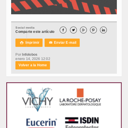
Social media





Comparte este artículo
Imprimir
Enviar E-mail

✉
Por
Infolobos
enero 14, 2026 12:02
Volver a la Home