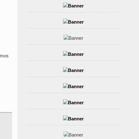
.
camos