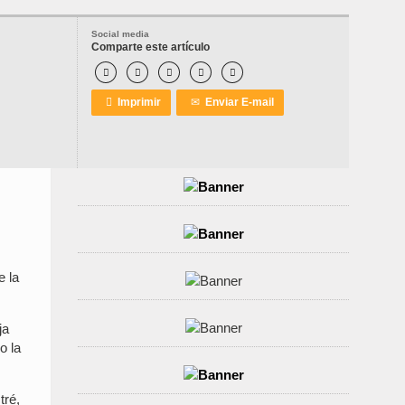
Social media
Comparte este artículo






Imprimir
✉
Enviar E-mail
e la
ja
o la
tré,