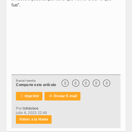
fue”.
Social media





Comparte este artículo

Imprimir
✉
Enviar E-mail
Por
Infolobos
julio 6, 2023 22:49
Volver a la Home