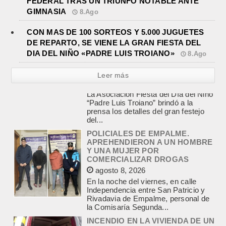
FEDERAL TRAS UN TRIUNFO NOTABLE ANTE
GIMNASIA
8.Ago
CON MAS DE 100 SORTEOS Y 5.000 JUGUETES
DE REPARTO, SE VIENE LA GRAN FIESTA DEL
DIA DEL NIÑO «PADRE LUIS TROIANO»
8.Ago
Leer más
POLICIALES DE EMPALME.
APREHENDIERON A UN HOMBRE
Y UNA MUJER POR
COMERCIALIZAR DROGAS
agosto 8, 2026
En la noche del viernes, en calle
Independencia entre San Patricio y
Rivadavia de Empalme, personal de
la Comisaría Segunda...
INCENDIO EN LA VIVIENDA DE UN
VETERANO DE MALVINAS DE
LOBOS
agosto 7, 2026