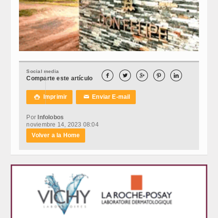
Social media





Comparte este artículo
Imprimir
Enviar E-mail

✉
Por
Infolobos
noviembre 14, 2023 08:04
Volver a la Home