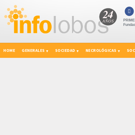

PRIMER
Fundad
HOME
GENERALES
SOCIEDAD
NECROLÓGICAS
SOC
CURIOSIDADES, CONSEJOS Y NOVEDADES