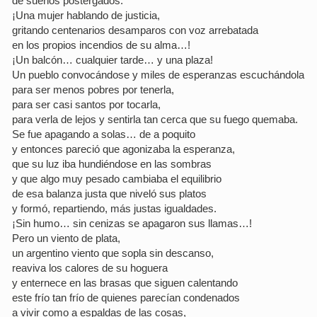
de sueños postergados.
¡Una mujer hablando de justicia,
gritando centenarios desamparos con voz arrebatada
en los propios incendios de su alma…!
¡Un balcón… cualquier tarde… y una plaza!
Un pueblo convocándose y miles de esperanzas escuchándola
para ser menos pobres por tenerla,
para ser casi santos por tocarla,
para verla de lejos y sentirla tan cerca que su fuego quemaba.
Se fue apagando a solas… de a poquito
y entonces pareció que agonizaba la esperanza,
que su luz iba hundiéndose en las sombras
y que algo muy pesado cambiaba el equilibrio
de esa balanza justa que niveló sus platos
y formó, repartiendo, más justas igualdades.
¡Sin humo… sin cenizas se apagaron sus llamas…!
Pero un viento de plata,
un argentino viento que sopla sin descanso,
reaviva los calores de su hoguera
y enternece en las brasas que siguen calentando
este frío tan frío de quienes parecían condenados
a vivir como a espaldas de las cosas,