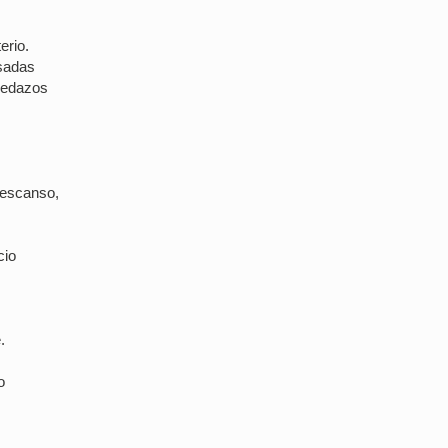
erio.
asadas
 pedazos
descanso,
cio
.
o