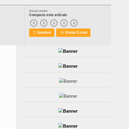
Social media
Comparte este artículo






Imprimir
✉
Enviar E-mail