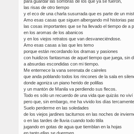
para guardar las sombras de los que ya se fueron,
las risas de otro tiempo
y el eco de una charla susurrada que es parte de un mist
Amo esas casas que siguen albergando mil historias p
las cosas importantes que se ha llevado el tiempo de a
en los aromas de los abanicos
y en los viejos retratos que van desvaneciéndose.
Amo esas casas a las que les temo
porque están recordando los dramas y pasiones
con huidizos fantasmas de aquel tiempo que juega, sin 
a absurdas escondidas con mi tiempo.
Me enternece la vana serenata de caireles
que anda poblando todos los rincones de la sala en silen
donde agoniza un piano herido de polillas
y un mantón de Manila va perdiendo sus flecos.
Todo es sólo un recuerdo de una vida que quizás no viví
pero que, sin embargo, me ha vivido los días tercamente
Suelo perderme en las soledades
de los viejos jardines taciturnos en las noches de inviern
o en las tardes de lluvia cuando todo titila
jugando en gotas de agua que tiemblan en la hojas
en tanto ellas se duermen.