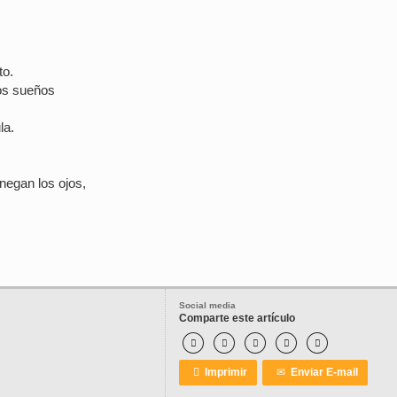
to.
los sueños
la.
egan los ojos,
Social media
Comparte este artículo






Imprimir
✉
Enviar E-mail