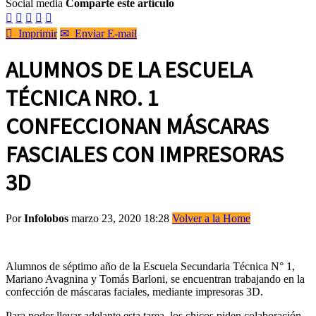
Social media
Comparte este artículo






Imprimir
✉
Enviar E-mail
ALUMNOS DE LA ESCUELA
TÉCNICA NRO. 1
CONFECCIONAN MÁSCARAS
FASCIALES CON IMPRESORAS
3D
Por
Infolobos
marzo 23, 2020 18:28
Volver a la Home
Alumnos de séptimo año de la Escuela Secundaria Técnica N° 1,
Mariano Avagnina y Tomás Barloni, se encuentran trabajando en la
confección de máscaras faciales, mediante impresoras 3D.
Para poder llevar adelante esta tarea, los chicos piden colaboración