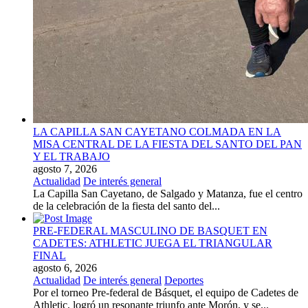
LA CAPILLA SAN CAYETANO COLMADA EN LA
MISA CENTRAL DE LA FIESTA DEL SANTO DEL PAN
Y EL TRABAJO
agosto 7, 2026
Actualidad
De interés general
La Capilla San Cayetano, de Salgado y Matanza, fue el centro
de la celebración de la fiesta del santo del...
PRE-FEDERAL MASCULINO DE BASQUET EN
CADETES: ATHLETIC JUEGA EL TRIANGULAR
FINAL
agosto 6, 2026
Actualidad
De interés general
Deportes
Por el torneo Pre-federal de Básquet, el equipo de Cadetes de
Athletic, logró un resonante triunfo ante Morón, y se...