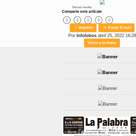
Social media
Comparte este artículo






Imprimir
✉
Enviar E-mail
Por
Infolobos
abril 25, 2022 16:2
Volver a la Home