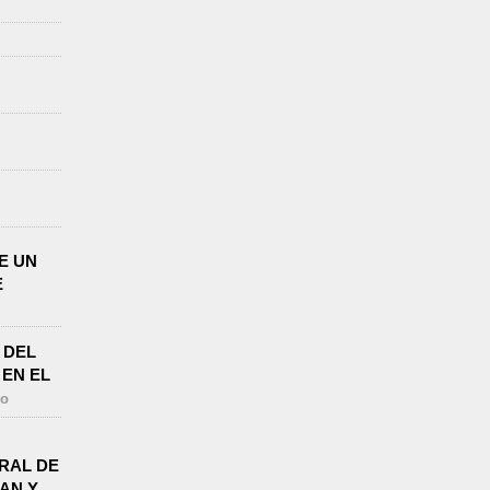
E UN
E
 DEL
EN EL
go
RAL DE
PAN Y