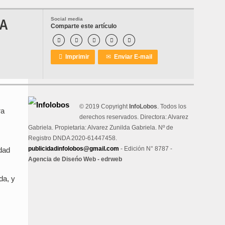
MA
Social media
Comparte este artículo






Imprimir
✉
Enviar E-mail
© 2019 Copyright
InfoLobos
. Todos los
ra
derechos reservados. Directora: Alvarez
Gabriela. Propietaria: Alvarez Zunilda Gabriela. Nº de
Registro DNDA 2020-61447458.
publicidadinfolobos@gmail.com
- Edición N° 8787 -
dad
Agencia de Diseńo Web - edrweb
da, y