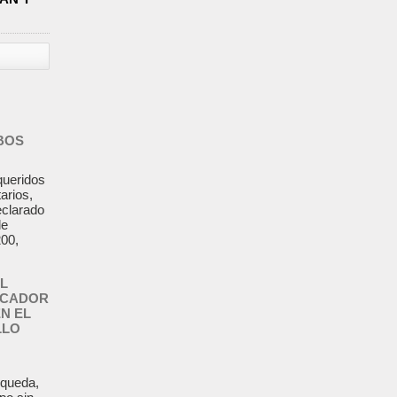
BOS
queridos
arios,
eclarado
le
00,
L
SCADOR
N EL
LLO
squeda,