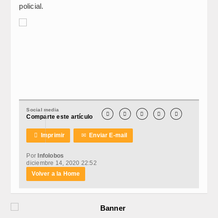
policial.
Social media





Comparte este artículo

Imprimir
✉
Enviar E-mail
Por
Infolobos
diciembre 14, 2020 22:52
Volver a la Home