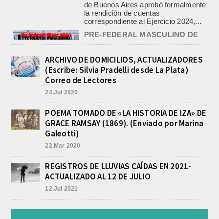
de Buenos Aires aprobó formalmente
la rendición de cuentas
correspondiente al Ejercicio 2024,...
PRE-FEDERAL MASCULINO DE
BASQUET EN CADETES:
ATHLETIC JUEGA EL
TRIANGULAR FINAL
ARCHIVO DE DOMICILIOS, ACTUALIZADORES
agosto 6, 2026
(Escribe: Silvia Pradelli desde La Plata)
Por el torneo Pre-federal de Básquet,
Correo de Lectores
el equipo de Cadetes de Athletic, logró
un resonante triunfo ante Morón, y
24.Jul 2020
se...
POEMA TOMADO DE «LA HISTORIA DE IZA» DE
INFORME DE DEFENSA CIVIL
GRACE RAMSAY (1869). (Enviado por Marina
LOBOS, COLABORACION EN LA
BUSQUEDA DE UNA PERSONA EN
Galeotti)
EL ARROYO SALADILLO
22.Mar 2020
agosto 5, 2026
En las primeras horas de la tarde del
REGISTROS DE LLUVIAS CAÍDAS EN 2021-
martes, el Intendente Jorge
ACTUALIZADO AL 12 DE JULIO
Etcheverry recibió, por parte de su
par de...
12.Jul 2021
TRES LESIONADOS POR EL
CHOQUE DE UN AUTO Y UN
CAMION EN LA RUTA 205