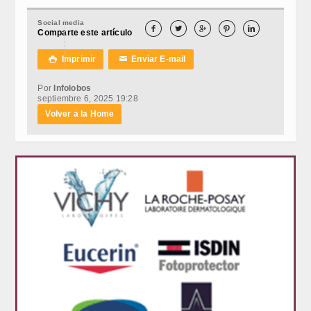
Social media





Comparte este artículo
Imprimir
Enviar E-mail

✉
Por
Infolobos
septiembre 6, 2025 19:28
Volver a la Home